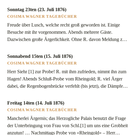
Sonntag 23ten (23. Juli 1876)
COSIMA WAGNER TAGEBÜCHER
Freude über Lusch, welche recht groß geworden ist. Einige
Besuche mit ihr vorgenommen. Abends mehrere Gäste.
Dazwischen große Ärgerlichkeit. Ohne R. davon Meldung zu
machen, kündigt der Verwaltungsrat eine gegen 3 Mark
öffentliche Probe an. R. außer sich.
Sonnabend 15ten (15. Juli 1876)
COSIMA WAGNER TAGEBÜCHER
Herr Siehr [1] zur Probe! R. mit ihm zufrieden, nimmt ihn zum
Hagen! Abends Schluß-Probe vom Rheingold; R. viel Ärger
dabei, die Regenbogenbrücke verfehlt (bis jetzt), die Dämpfe
mißglücken, weil Herr Brandt, an Ökonomie von dem
Verwaltungsrat gemahnt, nicht die rechten Dämpfe legen
Freitag 14ten (14. Juli 1876)
konnte! Die Maler Brückner haben eilig gemalt, so daß
COSIMA WAGNER TAGEBÜCHER
unverwischbare Fehler in […]
Mancherlei Ärgernis; das Herzogliche Palais benutzt die Frage
der Unterbringung von Frau von Schl.[1] um uns eine Grobheit
anzutun! … Nachmittags Probe von »Rheingold« – Herr