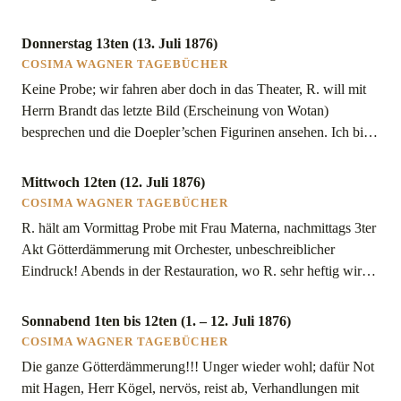
Niemann zugegen, »gnädig«, wie ich ihm scherzend sage. Wir
bleiben doch in der Restauration, weil R. mit Brandt etwas
Donnerstag 13ten (13. Juli 1876)
»erfinden« will, damit der Schein des Orchesters nicht die
COSIMA WAGNER TAGEBÜCHER
Effekte […]
Keine Probe; wir fahren aber doch in das Theater, R. will mit
Herrn Brandt das letzte Bild (Erscheinung von Wotan)
besprechen und die Doepler’schen Figurinen ansehen. Ich bin
sehr betrübt über dieselben, der spielerische Trieb des
Archäologen drückt sich darin aus, zum Schaden des
Mittwoch 12ten (12. Juli 1876)
Tragischen und Mythischen. Ich möchte alles viel einfacher,
COSIMA WAGNER TAGEBÜCHER
primitiver haben. So […]
R. hält am Vormittag Probe mit Frau Materna, nachmittags 3ter
Akt Götterdämmerung mit Orchester, unbeschreiblicher
Eindruck! Abends in der Restauration, wo R. sehr heftig wird
gegen Brückners, die sehr ungeschickt sich ausgedrückt (sie
hätten nicht ihren ältesten »Kunden«, Herzog Meiningen,
Sonnabend 1ten bis 12ten (1. – 12. Juli 1876)
vernachlässigen können!). Das Wort Kunden bringt R. außer
COSIMA WAGNER TAGEBÜCHER
sich. Er bereut es aber und versöhnt […]
Die ganze Götterdämmerung!!! Unger wieder wohl; dafür Not
mit Hagen, Herr Kögel, nervös, reist ab, Verhandlungen mit