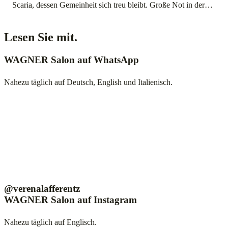
Scaria, dessen Gemeinheit sich treu bleibt. Große Not in der
Kasse, jeder Tag kostet 2000 Mark, es kommt wenig ein, Herr
Feustel meldet, daß wir in 3 Wochen nichts mehr haben. Ich
Lesen Sie mit.
suche mein Kapital aus Paris herauszubekommen, […]
WAGNER Salon auf WhatsApp
Nahezu täglich auf Deutsch, English und Italienisch.
@verenalafferentz
WAGNER Salon auf Instagram
Nahezu täglich auf Englisch.