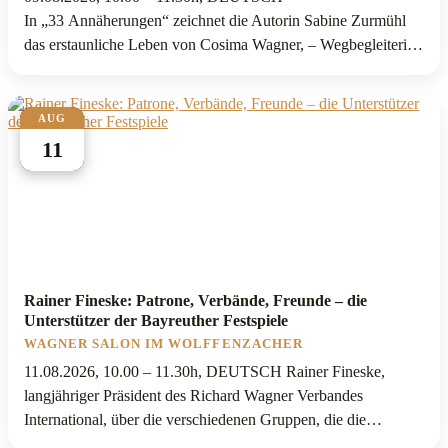
In „33 Annäherungen“ zeichnet die Autorin Sabine Zurmühl
das erstaunliche Leben von Cosima Wagner, – Wegbegleiterin
ihres Komponisten-Mannes Richard, aber durchaus auch
eigenständige und selbstbestimmte, außergewöhnliche Frau der
Kultur- und Theatergeschichte. Sie war Antisemitin u n d
AUG
Cosmopolitin, nahe der Konvention u n d der Rebellion.
11
Cosima Wagner lebte ein provokantes Leben, […]
Rainer Fineske: Patrone, Verbände, Freunde – die
Unterstützer der Bayreuther Festspiele
WAGNER SALON IM WOLFFENZACHER
11.08.2026, 10.00 – 11.30h, DEUTSCH Rainer Fineske,
langjähriger Präsident des Richard Wagner Verbandes
International, über die verschiedenen Gruppen, die die
Bayreuther Festspiele möglich machten und möglich machen.